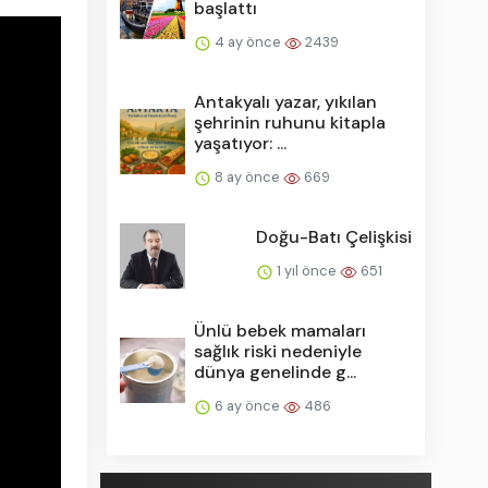
başlattı
4 ay önce
2439
Antakyalı yazar, yıkılan
şehrinin ruhunu kitapla
yaşatıyor: ...
8 ay önce
669
Doğu-Batı Çelişkisi
1 yıl önce
651
Ünlü bebek mamaları
sağlık riski nedeniyle
dünya genelinde g...
6 ay önce
486