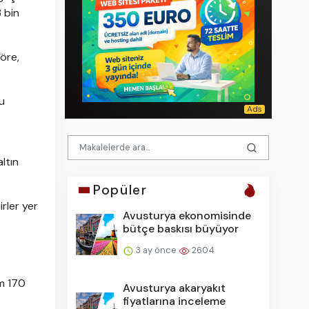
 bin
öre,
u
ltın
Popüler
irler yer
Avusturya ekonomisinde
bütçe baskısı büyüyor
3 ay önce
2604
am 170
Avusturya akaryakıt
fiyatlarına inceleme