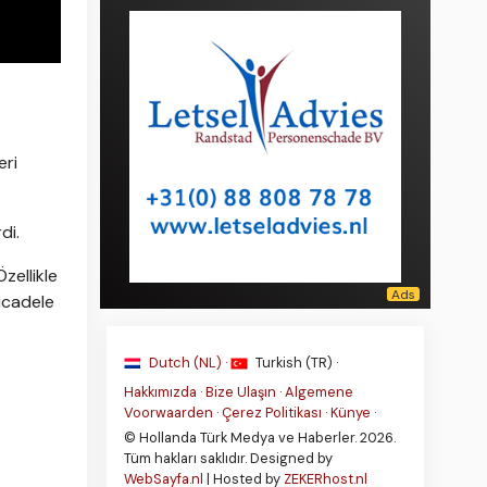
eri
di.
zellikle
mücadele
Dutch (NL) ·
Turkish (TR) ·
Hakkımızda
·
Bize Ulaşın
·
Algemene
Voorwaarden
·
Çerez Politikası
·
Künye
·
© Hollanda Türk Medya ve Haberler. 2026.
Tüm hakları saklıdır. Designed by
WebSayfa.nl
| Hosted by
ZEKERhost.nl