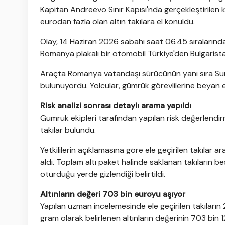
Kapitan Andreevo Sınır Kapısı'nda gerçekleştirilen 
eurodan fazla olan altın takılara el konuldu.
Olay, 14 Haziran 2026 sabahı saat 06.45 sıralarınd
Romanya plakalı bir otomobil Türkiye'den Bulgarista
Araçta Romanya vatandaşı sürücünün yanı sıra Suri
bulunuyordu. Yolcular, gümrük görevlilerine beyan e
Risk analizi sonrası detaylı arama yapıldı
Gümrük ekipleri tarafından yapılan risk değerlendir
takılar bulundu.
Yetkililerin açıklamasına göre ele geçirilen takılar ar
aldı. Toplam altı paket halinde saklanan takıların b
oturduğu yerde gizlendiği belirtildi.
Altınların değeri 703 bin euroyu aşıyor
Yapılan uzman incelemesinde ele geçirilen takıların 2
gram olarak belirlenen altınların değerinin 703 bin 