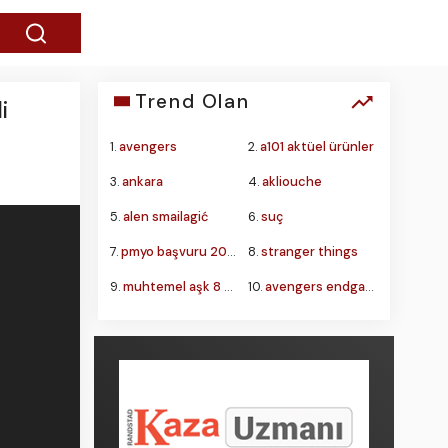
Trend Olan
i
1.
avengers
2.
a101 aktüel ürünler
3.
ankara
4.
akliouche
5.
alen smailagić
6.
suç
7.
pmyo başvuru 2026
8.
stranger things
9.
muhtemel aşk 8 bölüm
10.
avengers endgame