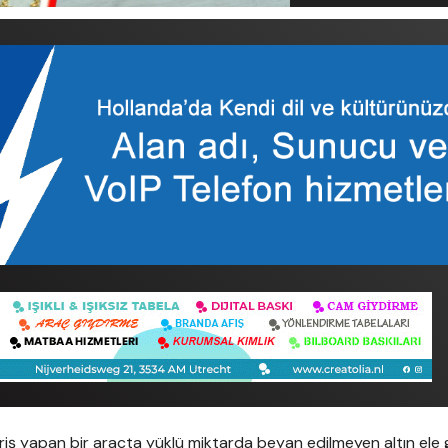
iriş yapan bir araçta yüklü miktarda beyan edilmeyen altın ele g