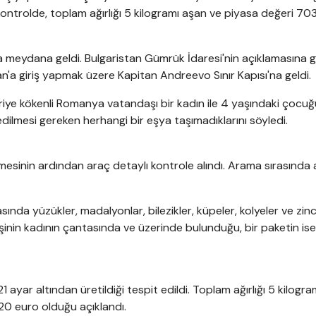
kontrolde, toplam ağırlığı 5 kilogramı aşan ve piyasa değeri 703
a meydana geldi. Bulgaristan Gümrük İdaresi'nin açıklamasına g
n'a giriş yapmak üzere Kapitan Andreevo Sınır Kapısı'na geldi.
ye kökenli Romanya vatandaşı bir kadın ile 4 yaşındaki çocuğ
dilmesi gereken herhangi bir eşya taşımadıklarını söyledi.
mesinin ardından araç detaylı kontrole alındı. Arama sırasında a
asında yüzükler, madalyonlar, bilezikler, küpeler, kolyeler ve zinc
eşinin kadının çantasında ve üzerinde bulunduğu, bir paketin ise
1 ayar altından üretildiği tespit edildi. Toplam ağırlığı 5 kilogr
120 euro olduğu açıklandı.