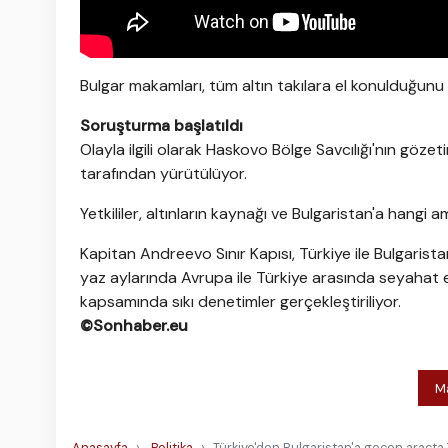
Bulgar makamları, tüm altın takılara el konulduğun
Soruşturma başlatıldı
Olayla ilgili olarak Haskovo Bölge Savcılığı'nın göz
tarafından yürütülüyor.
Yetkililer, altınların kaynağı ve Bulgaristan'a hangi 
Kapitan Andreevo Sınır Kapısı, Türkiye ile Bulgarista
yaz aylarında Avrupa ile Türkiye arasında seyahat e
kapsamında sıkı denetimler gerçekleştiriliyor.
©Sonhaber.eu
Ma
Anasayfa
Politika
Türkiye'den Bulgaristan'a geçen araçta 7