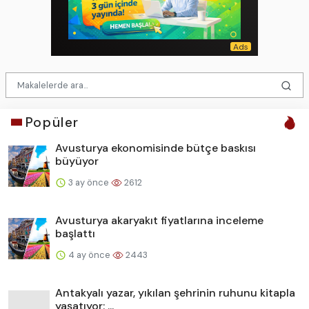
Popüler
Avusturya ekonomisinde bütçe baskısı
büyüyor
3 ay önce
2612
Avusturya akaryakıt fiyatlarına inceleme
başlattı
4 ay önce
2443
Antakyalı yazar, yıkılan şehrinin ruhunu kitapla
yaşatıyor: ...