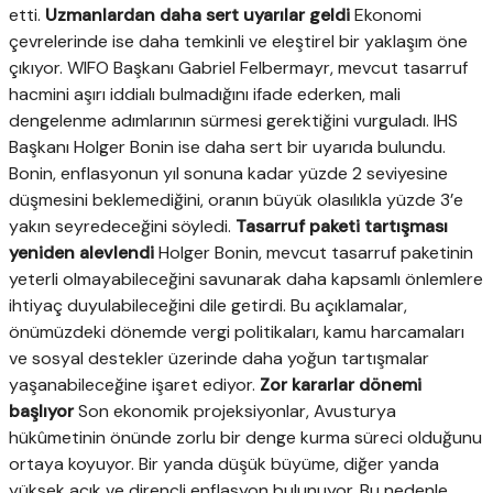
etti.
Uzmanlardan daha sert uyarılar geldi
Ekonomi
çevrelerinde ise daha temkinli ve eleştirel bir yaklaşım öne
çıkıyor. WIFO Başkanı Gabriel Felbermayr, mevcut tasarruf
hacmini aşırı iddialı bulmadığını ifade ederken, mali
dengelenme adımlarının sürmesi gerektiğini vurguladı. IHS
Başkanı Holger Bonin ise daha sert bir uyarıda bulundu.
Bonin, enflasyonun yıl sonuna kadar yüzde 2 seviyesine
düşmesini beklemediğini, oranın büyük olasılıkla yüzde 3’e
yakın seyredeceğini söyledi.
Tasarruf paketi tartışması
yeniden alevlendi
Holger Bonin, mevcut tasarruf paketinin
yeterli olmayabileceğini savunarak daha kapsamlı önlemlere
ihtiyaç duyulabileceğini dile getirdi. Bu açıklamalar,
önümüzdeki dönemde vergi politikaları, kamu harcamaları
ve sosyal destekler üzerinde daha yoğun tartışmalar
yaşanabileceğine işaret ediyor.
Zor kararlar dönemi
başlıyor
Son ekonomik projeksiyonlar, Avusturya
hükûmetinin önünde zorlu bir denge kurma süreci olduğunu
ortaya koyuyor. Bir yanda düşük büyüme, diğer yanda
yüksek açık ve dirençli enflasyon bulunuyor. Bu nedenle