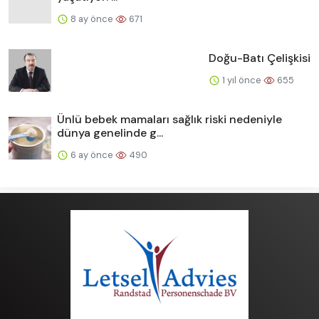
8 ay önce
671
Doğu-Batı Çelişkisi
1 yıl önce
655
Ünlü bebek mamaları sağlık riski nedeniyle
dünya genelinde g...
6 ay önce
490