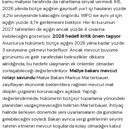
kamu maliyesi tarafında da rahatlama sinyali vermedi. IHS,
2026 yılında bütçe açığının gayrisafi yurt içi hasılanın yüzde
4,2’si seviyesinde kalacağını öngördü. WIFO ise aynı yıl için
açığın yüzde 4,1’e gerilemesini bekliyor. Her iki kurumun
2027 tahminleri de açığın ancak yüzde 4 civarına
inebileceğini gösteriyor.
2028 hedefi kritik önem taşıyor
Avusturya hükûmeti, bütçe açığını 2028 yılına kadar yüzde
3 seviyesine çekmeyi hedefliyor. Ancak mevcut büyüme
görünümü ve gelir tarafındaki belirsizlikler dikkate
alındığında, bu hedefe ulaşmanın ek önlemler olmadan
zorlaşabileceği değerlendiriliyor.
Maliye bakanı mevcut
rotayı savundu
Maliye Bakanı Markus Marterbauer,
zayıflayan ekonomik beklentilere rağmen mevcut mali
disiplin çizgisinin korunacağını açıkladı. Yaptığı
değerlendirmede, hükûmetin bütçeyi toparlama yönündeki
planından vazgeçmeyeceğini belirten Marterbauer, ihtiyaç
halinde ilerleyen dönemde yeni uyarlamaların da gündeme
gelebileceğini söyledi. Bakan ayrıca vergi gelirlerinin seyrini
tahmin etmenin mevcut koşullarda kolay olmadığını kabul