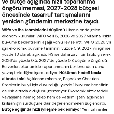
ve bütçe açığında hızlı toparlanma
öngörülmemesi, 2027-2028 bütçesi
öncesinde tasarruf tartışmalarını
yeniden gündemin merkezine taşıdı.
Wifo ve Ihs tahminlerini düşürdü
Ülkenin önde gelen
ekonomi kurumları WIFO ve IHS, 2026 ve 2027 yıllarına ilişkin
büyüme beklentilerini aşağı yönlü revize etti. WIFO, 2026 yılı
için ekonomik büyüme tahminini yüzde 0,9, 2027 yılı için ise
yüzde 1,3 olarak açıkladı. IHS ise daha zayıf bir tablo çizerek
2026’da yüzde 0,5, 2027’de yüzde 0,8 büyüme öngördü.
Bu veriler, ekonomide toparlanmanın beklenenden daha
yavaş ilerlediğine işaret ediyor.
Hükûmet hedefi baskı
altında kaldı
Açıklanan rakamlar, Başbakan Christian
Stocker’in bu yıl için duyurduğu yüzde 1 büyüme hedefinin
de risk altında olduğunu gösteriyor. Ekonomik aktivitedeki
yavaşlama, hem iç talep hem de yatırım iştahı açısından
kırılganlığın sürdüğüne dair değerlendirmeleri güçlendirdi.
Bütçe açığında hızlı iyileşme beklenmiyor
Yeni tahminler,