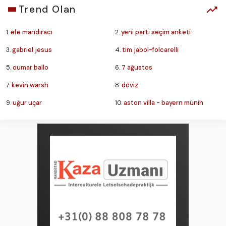
Trend Olan
1.
efe mandıracı
2.
yeni parti seçim anketi
3.
gabriel jesus
4.
tim jabol-folcarelli
5.
oumar ballo
6.
7 ağustos
7.
kevin warsh
8.
döviz
9.
uğur uçar
10.
aston villa - bayern münih