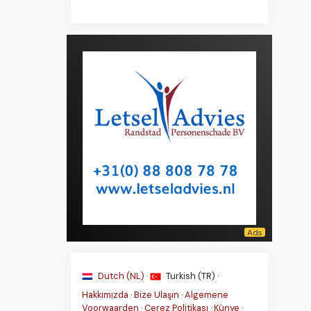
Dutch (NL) ·
Turkish (TR) ·
Hakkımızda
·
Bize Ulaşın
·
Algemene
Voorwaarden
·
Çerez Politikası
·
Künye
·