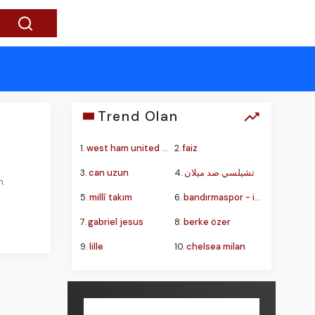
Trend Olan
1.
west ham united - portsmouth
2.
faiz
3.
can uzun
4.
تشيلسي ضد ميلان
n.
5.
millî takım
6.
bandırmaspor - istanbulspor
7.
gabriel jesus
8.
berke özer
9.
lille
10.
chelsea milan