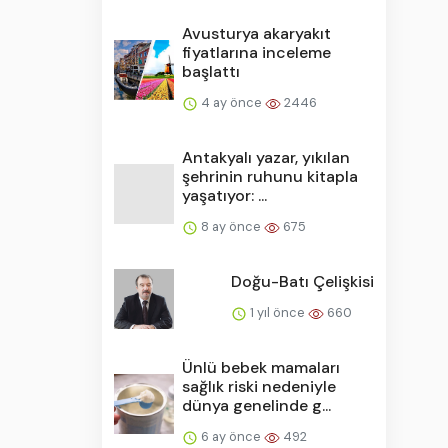
Avusturya akaryakıt
fiyatlarına inceleme
başlattı
4 ay önce
2446
Antakyalı yazar, yıkılan
şehrinin ruhunu kitapla
yaşatıyor: ...
8 ay önce
675
Doğu-Batı Çelişkisi
1 yıl önce
660
Ünlü bebek mamaları
sağlık riski nedeniyle
dünya genelinde g...
6 ay önce
492