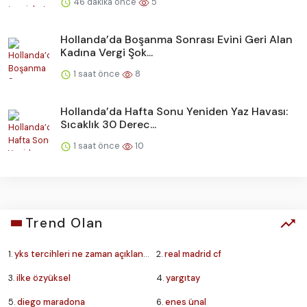
46 dakika önce
5
Hollanda’da Boşanma Sonrası Evini Geri Alan
Kadına Vergi Şok...
1 saat önce
8
Hollanda’da Hafta Sonu Yeniden Yaz Havası:
Sıcaklık 30 Derec...
1 saat önce
10
Trend Olan
1.
yks tercihleri ne zaman açıklanacak
2.
real madrid cf
3.
ilke özyüksel
4.
yargıtay
5.
diego maradona
6.
enes ünal