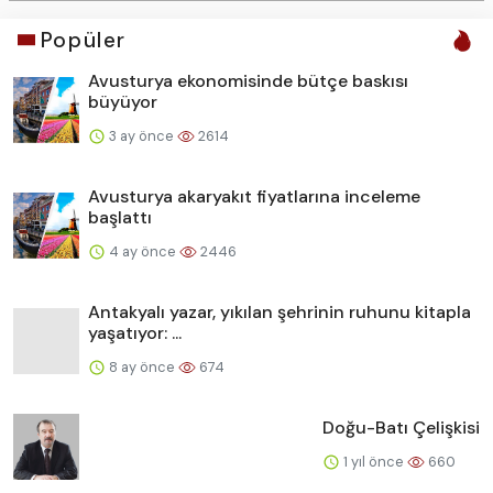
Popüler
Avusturya ekonomisinde bütçe baskısı
büyüyor
3 ay önce
2614
Avusturya akaryakıt fiyatlarına inceleme
başlattı
4 ay önce
2446
Antakyalı yazar, yıkılan şehrinin ruhunu kitapla
yaşatıyor: ...
8 ay önce
674
Doğu-Batı Çelişkisi
1 yıl önce
660