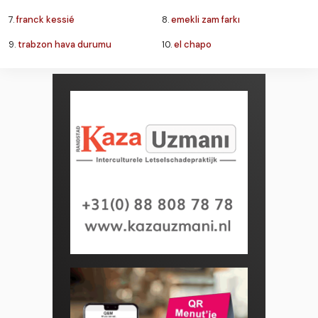
7.
franck kessié
8.
emekli zam farkı
9.
trabzon hava durumu
10.
el chapo