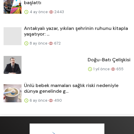
başlattı
4 ay önce
2443
Antakyalı yazar, yıkılan şehrinin ruhunu kitapla
yaşatıyor: ...
8 ay önce
672
Doğu-Batı Çelişkisi
1 yıl önce
655
Ünlü bebek mamaları sağlık riski nedeniyle
dünya genelinde g...
6 ay önce
490