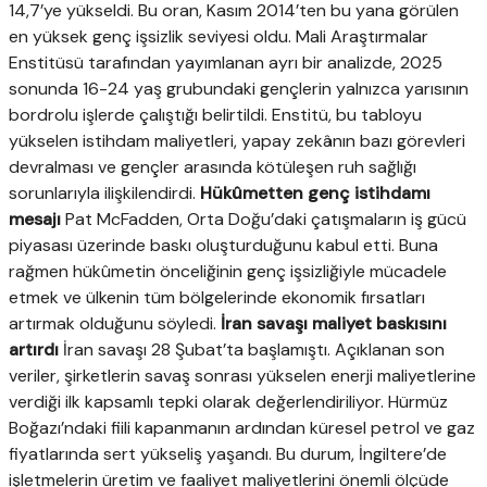
14,7’ye yükseldi. Bu oran, Kasım 2014’ten bu yana görülen
en yüksek genç işsizlik seviyesi oldu. Mali Araştırmalar
Enstitüsü tarafından yayımlanan ayrı bir analizde, 2025
sonunda 16-24 yaş grubundaki gençlerin yalnızca yarısının
bordrolu işlerde çalıştığı belirtildi. Enstitü, bu tabloyu
yükselen istihdam maliyetleri, yapay zekânın bazı görevleri
devralması ve gençler arasında kötüleşen ruh sağlığı
sorunlarıyla ilişkilendirdi.
Hükûmetten genç istihdamı
mesajı
Pat McFadden, Orta Doğu’daki çatışmaların iş gücü
piyasası üzerinde baskı oluşturduğunu kabul etti. Buna
rağmen hükûmetin önceliğinin genç işsizliğiyle mücadele
etmek ve ülkenin tüm bölgelerinde ekonomik fırsatları
artırmak olduğunu söyledi.
İran savaşı maliyet baskısını
artırdı
İran savaşı 28 Şubat’ta başlamıştı. Açıklanan son
veriler, şirketlerin savaş sonrası yükselen enerji maliyetlerine
verdiği ilk kapsamlı tepki olarak değerlendiriliyor. Hürmüz
Boğazı’ndaki fiili kapanmanın ardından küresel petrol ve gaz
fiyatlarında sert yükseliş yaşandı. Bu durum, İngiltere’de
işletmelerin üretim ve faaliyet maliyetlerini önemli ölçüde