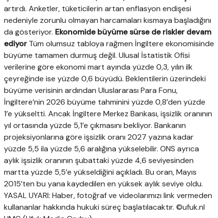
artırdı. Anketler, tüketicilerin artan enflasyon endişesi
nedeniyle zorunlu olmayan harcamaları kısmaya başladığını
da gösteriyor.
Ekonomide büyüme sürse de riskler devam
ediyor
Tüm olumsuz tabloya rağmen İngiltere ekonomisinde
büyüme tamamen durmuş değil. Ulusal İstatistik Ofisi
verilerine göre ekonomi mart ayında yüzde 0,3, yılın ilk
çeyreğinde ise yüzde 0,6 büyüdü. Beklentilerin üzerindeki
büyüme verisinin ardından Uluslararası Para Fonu,
İngiltere’nin 2026 büyüme tahminini yüzde 0,8’den yüzde
1’e yükseltti. Ancak İngiltere Merkez Bankası, işsizlik oranının
yıl ortasında yüzde 5,1’e çıkmasını bekliyor. Bankanın
projeksiyonlarına göre işsizlik oranı 2027 yazına kadar
yüzde 5,5 ila yüzde 5,6 aralığına yükselebilir. ONS ayrıca
aylık işsizlik oranının şubattaki yüzde 4,6 seviyesinden
martta yüzde 5,5’e yükseldiğini açıkladı. Bu oran, Mayıs
2015’ten bu yana kaydedilen en yüksek aylık seviye oldu.
YASAL UYARI: Haber, fotoğraf ve videolarımızı link vermeden
kullananlar hakkında hukuki süreç başlatılacaktır. ©ufuk.nl