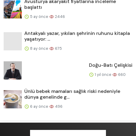
Avusturya akaryakıt fiyatlarına inceleme
başlattı
5 ay önce
2446
Antakyalı yazar, yıkılan şehrinin ruhunu kitapla
yaşatıyor: ...
8 ay önce
675
Doğu-Batı Çelişkisi
1 yıl önce
660
Ünlü bebek mamaları sağlık riski nedeniyle
dünya genelinde g...
6 ay önce
496