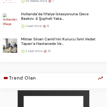
55 dakika önce
7
Hollanda’da İtfaiye İstasyonuna Gece
Baskını: 4 Şüpheli Yaka...
1 saat önce
8
Mimar Sinan Camii’nin Kurucu İsmi Vedat
Tapan’a Hastanede Ve...
2 saat önce
15
Trend Olan