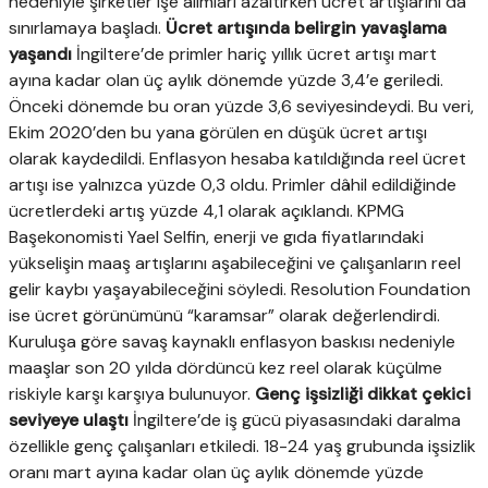
nedeniyle şirketler işe alımları azaltırken ücret artışlarını da
sınırlamaya başladı.
Ücret artışında belirgin yavaşlama
yaşandı
İngiltere’de primler hariç yıllık ücret artışı mart
ayına kadar olan üç aylık dönemde yüzde 3,4’e geriledi.
Önceki dönemde bu oran yüzde 3,6 seviyesindeydi. Bu veri,
Ekim 2020’den bu yana görülen en düşük ücret artışı
olarak kaydedildi. Enflasyon hesaba katıldığında reel ücret
artışı ise yalnızca yüzde 0,3 oldu. Primler dâhil edildiğinde
ücretlerdeki artış yüzde 4,1 olarak açıklandı. KPMG
Başekonomisti Yael Selfin, enerji ve gıda fiyatlarındaki
yükselişin maaş artışlarını aşabileceğini ve çalışanların reel
gelir kaybı yaşayabileceğini söyledi. Resolution Foundation
ise ücret görünümünü “karamsar” olarak değerlendirdi.
Kuruluşa göre savaş kaynaklı enflasyon baskısı nedeniyle
maaşlar son 20 yılda dördüncü kez reel olarak küçülme
riskiyle karşı karşıya bulunuyor.
Genç işsizliği dikkat çekici
seviyeye ulaştı
İngiltere’de iş gücü piyasasındaki daralma
özellikle genç çalışanları etkiledi. 18-24 yaş grubunda işsizlik
oranı mart ayına kadar olan üç aylık dönemde yüzde