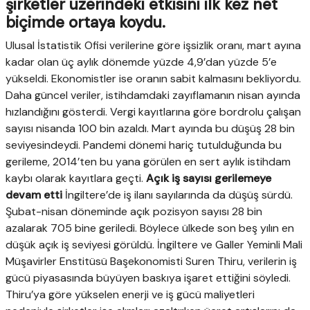
şirketler üzerindeki etkisini ilk kez net
biçimde ortaya koydu.
Ulusal İstatistik Ofisi verilerine göre işsizlik oranı, mart ayına
kadar olan üç aylık dönemde yüzde 4,9’dan yüzde 5’e
yükseldi. Ekonomistler ise oranın sabit kalmasını bekliyordu.
Daha güncel veriler, istihdamdaki zayıflamanın nisan ayında
hızlandığını gösterdi. Vergi kayıtlarına göre bordrolu çalışan
sayısı nisanda 100 bin azaldı. Mart ayında bu düşüş 28 bin
seviyesindeydi. Pandemi dönemi hariç tutulduğunda bu
gerileme, 2014’ten bu yana görülen en sert aylık istihdam
kaybı olarak kayıtlara geçti.
Açık iş sayısı gerilemeye
devam etti
İngiltere’de iş ilanı sayılarında da düşüş sürdü.
Şubat-nisan döneminde açık pozisyon sayısı 28 bin
azalarak 705 bine geriledi. Böylece ülkede son beş yılın en
düşük açık iş seviyesi görüldü. İngiltere ve Galler Yeminli Mali
Müşavirler Enstitüsü Başekonomisti Suren Thiru, verilerin iş
gücü piyasasında büyüyen baskıya işaret ettiğini söyledi.
Thiru’ya göre yükselen enerji ve iş gücü maliyetleri