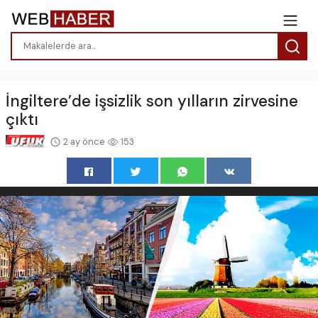
İngiltere’de işsizlik son yılların zirvesine
çıktı
2 ay önce
153