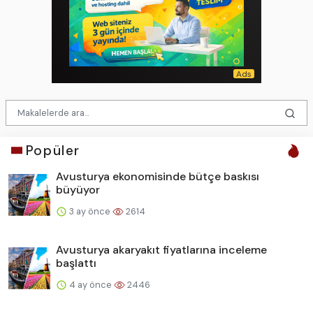
Popüler
Avusturya ekonomisinde bütçe baskısı
büyüyor
3 ay önce
2614
Avusturya akaryakıt fiyatlarına inceleme
başlattı
4 ay önce
2446