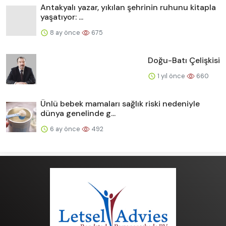
Antakyalı yazar, yıkılan şehrinin ruhunu kitapla
yaşatıyor: ...
8 ay önce
675
Doğu-Batı Çelişkisi
1 yıl önce
660
Ünlü bebek mamaları sağlık riski nedeniyle
dünya genelinde g...
6 ay önce
492