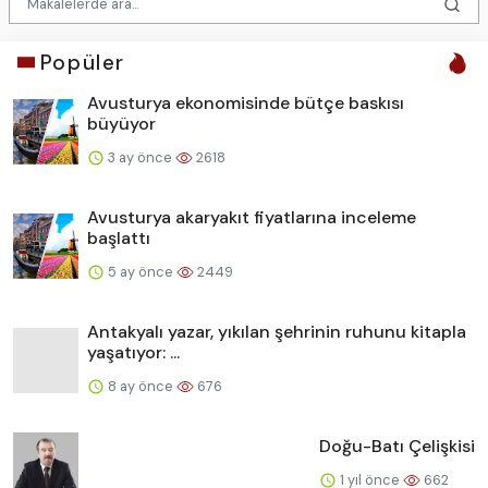
Popüler
Avusturya ekonomisinde bütçe baskısı
büyüyor
3 ay önce
2618
Avusturya akaryakıt fiyatlarına inceleme
başlattı
5 ay önce
2449
Antakyalı yazar, yıkılan şehrinin ruhunu kitapla
yaşatıyor: ...
8 ay önce
676
Doğu-Batı Çelişkisi
1 yıl önce
662