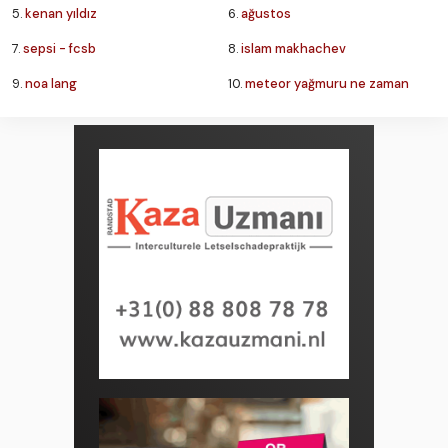
5.
kenan yıldız
6.
ağustos
7.
sepsi - fcsb
8.
islam makhachev
9.
noa lang
10.
meteor yağmuru ne zaman