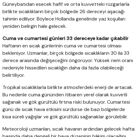
Güneybatıdan esecek hafif ve orta kuvvetteki rüzgarlarla
birlikte sıcaklıkların birçok bölgede 26 dereceyi aşacağı
tahmin ediliyor. Böylece Hollanda genelinde yaz koşulları
yeniden belirgin hale gelecek.
Cuma ve cumartesi günleri 33 dereceye kadar çıkabilir
Haftanın en sıcak günlerinin cuma ve cumartesi olması
bekleniyor. Uzmanlar, birçok bölgede sıcaklıkların 30 ila 33
derece arasında değişeceğini öngörüyor. Yüksek nem oranı
nedeniyle hissedilen sıcaklığın daha da fazla olabileceği
belirtiliyor.
Tropikal sıcaklıklarla birlikte atmosferdeki enerji de artacak.
Bu nedenle cuma gününden itibaren yerel olarak kuvvetli
sağanak ve gök gürültülü fırtına riski bulunuyor. Cumartesi
günü de sıcak hava etkisini sürdürse de bazı bölgelerde
kısa süreli yağışlar ve gök gürültülü sağanaklar görülebilir.
Meteoroloji uzmanları, sıcak havanın ardından gelecek hafta
başında daha dengeli bir hava düzeninin hâkim olacağını