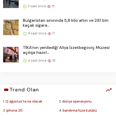
3 saat önce
15
Bulgaristan sınırında 5,8 kilo altın ve 281 bin
kaçak sigara...
4 saat önce
17
TİKA'nın yenilediği Aliya İzzetbegoviç Müzesi
açılışa hazırl...
4 saat önce
18
Trend Olan
1.
12 ağustos'ta ne olacak
2.
dünya operasyonu
3.
iphone 20
4.
bandırma füze kulübü