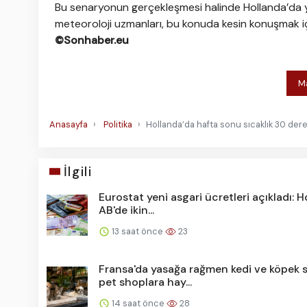
Bu senaryonun gerçekleşmesi halinde Hollanda’da yılı
meteoroloji uzmanları, bu konuda kesin konuşmak i
©Sonhaber.eu
Ma
Anasayfa
Politika
Hollanda’da hafta sonu sıcaklık 30 der
İlgili
Eurostat yeni asgari ücretleri açıkladı: 
AB'de ikin...
13 saat önce
23
Fransa'da yasağa rağmen kedi ve köpek 
pet shoplara hay...
14 saat önce
28