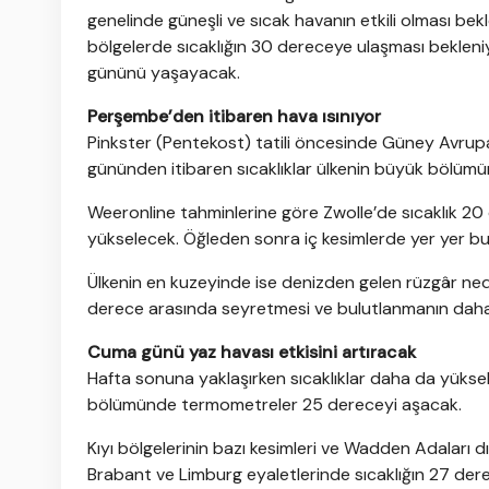
genelinde güneşli ve sıcak havanın etkili olması be
bölgelerde sıcaklığın 30 dereceye ulaşması bekleniy
gününü yaşayacak.
Perşembe’den itibaren hava ısınıyor
Pinkster (Pentekost) tatili öncesinde Güney Avrup
gününden itibaren sıcaklıklar ülkenin büyük bölüm
Weeronline tahminlerine göre Zwolle’de sıcaklık 2
yükselecek. Öğleden sonra iç kesimlerde yer yer b
Ülkenin en kuzeyinde ise denizden gelen rüzgâr neden
derece arasında seyretmesi ve bulutlanmanın daha 
Cuma günü yaz havası etkisini artıracak
Hafta sonuna yaklaşırken sıcaklıklar daha da yüks
bölümünde termometreler 25 dereceyi aşacak.
Kıyı bölgelerinin bazı kesimleri ve Wadden Adaları d
Brabant ve Limburg eyaletlerinde sıcaklığın 27 dere