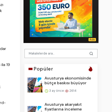
zı
ik
adar
ila 19
Popüler
Avusturya ekonomisinde
bütçe baskısı büyüyor
k
3 ay önce
2614
ord-
Avusturya akaryakıt
fiyatlarına inceleme