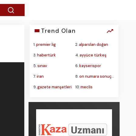
Trend Olan
1.
premier lig
2.
alparslan doğan
3.
habertürk
4.
ayyüce türkeş
5.
sınav
6.
kayserispor
7.
iran
8.
on numara sonuçları
9.
gazete manşetleri
10.
meclis