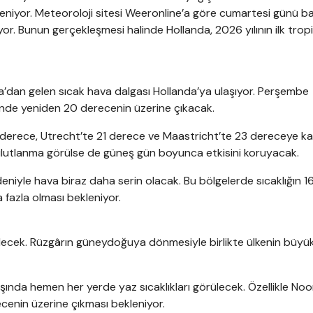
kleniyor. Meteoroloji sitesi Weeronline’a göre cumartesi günü ba
or. Bunun gerçekleşmesi halinde Hollanda, 2026 yılının ilk trop
a’dan gelen sıcak hava dalgası Hollanda’ya ulaşıyor. Perşembe
ünde yeniden 20 derecenin üzerine çıkacak.
0 derece, Utrecht’te 21 derece ve Maastricht’te 23 dereceye k
ulutlanma görülse de güneş gün boyunca etkisini koruyacak.
iyle hava biraz daha serin olacak. Bu bölgelerde sıcaklığın 16 
fazla olması bekleniyor.
elecek. Rüzgârın güneydoğuya dönmesiyle birlikte ülkenin büyü
ışında hemen her yerde yaz sıcaklıkları görülecek. Özellikle No
cenin üzerine çıkması bekleniyor.