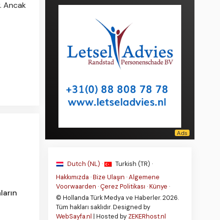
r. Ancak
Dutch (NL) ·
Turkish (TR) ·
Hakkımızda
·
Bize Ulaşın
·
Algemene
Voorwaarden
·
Çerez Politikası
·
Künye
·
ların
© Hollanda Türk Medya ve Haberler. 2026.
Tüm hakları saklıdır. Designed by
WebSayfa.nl
| Hosted by
ZEKERhost.nl