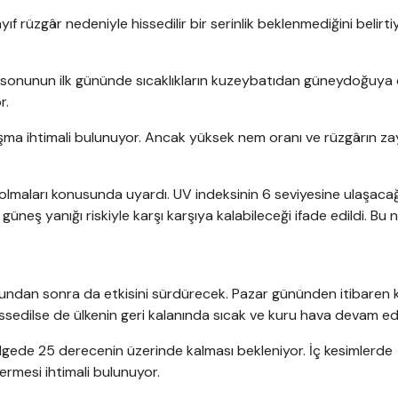
f rüzgâr nedeniyle hissedilir bir serinlik beklenmediğini belirtiy
a sonunun ilk gününde sıcaklıkların kuzeybatıdan güneydoğuya
r.
ı aşma ihtimali bulunuyor. Ancak yüksek nem oranı ve rüzgârın za
 olmaları konusunda uyardı. UV indeksinin 6 seviyesine ulaşacağ
e güneş yanığı riskiyle karşı karşıya kalabileceği ifade edildi. Bu
undan sonra da etkisini sürdürecek. Pazar gününden itibaren
issedilse de ülkenin geri kalanında sıcak ve kuru hava devam e
bölgede 25 derecenin üzerinde kalması bekleniyor. İç kesimlerde
rmesi ihtimali bulunuyor.