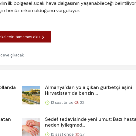
n ilk bölgesel sıcak hava dalgasının yaşanabileceği belirtiliyo
çin henüz erken olduğunu vurguluyor.
kalenin tamamını oku
eceye çıkacak
Hollanda
Almanya’dan yola çıkan gurbetçi eşini
Hırvatistan’da benzin ...
13 saat önce
22
satan
Sedef tedavisinde yeni umut: Bazı hasta
neden iyileşmed...
15 saat önce
27