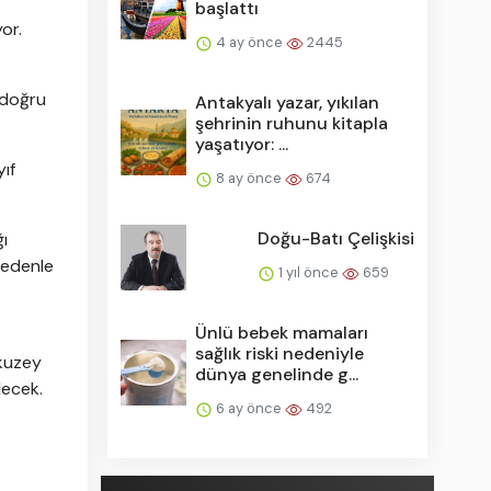
başlattı
or.
4 ay önce
2445
 doğru
Antakyalı yazar, yıkılan
şehrinin ruhunu kitapla
yaşatıyor: ...
yıf
8 ay önce
674
Doğu-Batı Çelişkisi
ı
 nedenle
1 yıl önce
659
Ünlü bebek mamaları
sağlık riski nedeniyle
 kuzey
dünya genelinde g...
decek.
6 ay önce
492