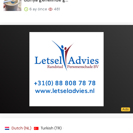
6 ay önce
481
Dutch (NL) ·
Turkish (TR) ·