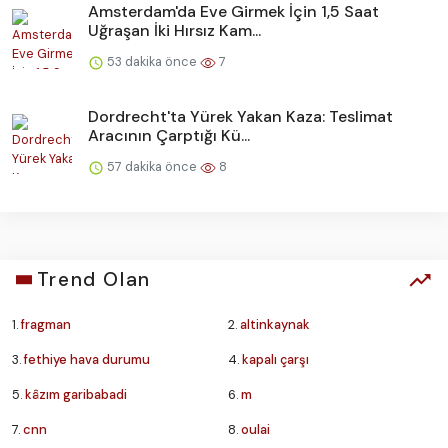
Amsterdam'da Eve Girmek İçin 1,5 Saat
Uğraşan İki Hırsız Kam...
53 dakika önce
7
Dordrecht'ta Yürek Yakan Kaza: Teslimat
Aracının Çarptığı Kü...
57 dakika önce
8
Trend Olan
1.
fragman
2.
altinkaynak
3.
fethiye hava durumu
4.
kapalı çarşı
5.
kâzım garibabadi
6.
m
7.
cnn
8.
oulai