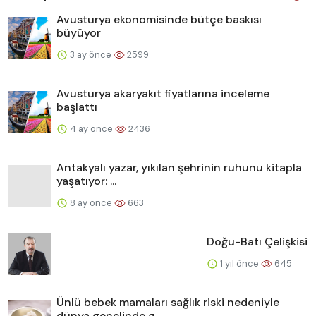
Avusturya ekonomisinde bütçe baskısı
büyüyor
3 ay önce
2599
Avusturya akaryakıt fiyatlarına inceleme
başlattı
4 ay önce
2436
Antakyalı yazar, yıkılan şehrinin ruhunu kitapla
yaşatıyor: ...
8 ay önce
663
Doğu-Batı Çelişkisi
1 yıl önce
645
Ünlü bebek mamaları sağlık riski nedeniyle
dünya genelinde g...