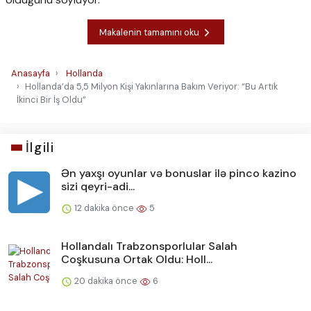
Makalenin tamamını oku
Anasayfa
Hollanda
Hollanda’da 5,5 Milyon Kişi Yakınlarına Bakım Veriyor: “Bu Artık
İkinci Bir İş Oldu”
İlgili
Ən yaxşı oyunlar və bonuslar ilə pinco kazino
sizi qeyri-adi...
12 dakika önce
5
Hollandalı Trabzonsporlular Salah
Coşkusuna Ortak Oldu: Holl...
20 dakika önce
6