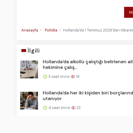
Ma
Anasayfa
Politika
Hollanda'da 1 Temmuz 2026'dan itibaren
İlgili
Hollanda'da alkollü çalıştığı belirlenen ai
hekimine çalış...
3 saat önce
16
Hollanda'da her iki kişiden biri borçların
utanıyor
4 saat önce
22