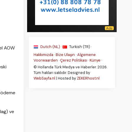
Dutch (NL) ·
Turkish (TR) ·
mel AOW
Hakkımızda
·
Bize Ulaşın
·
Algemene
Voorwaarden
·
Çerez Politikası
·
Künye
·
eski
© Hollanda Türk Medya ve Haberler. 2026.
Tüm hakları saklıdır. Designed by
WebSayfa.nl
| Hosted by
ZEKERhost.nl
et ödeme
lag) ve