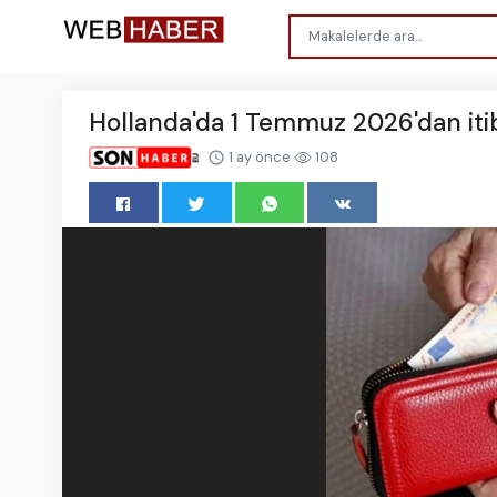
Hollanda'da 1 Temmuz 2026'dan itib
1 ay önce
108