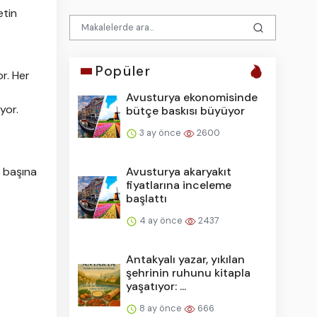
etin
Popüler
r. Her
Avusturya ekonomisinde
yor.
bütçe baskısı büyüyor
3 ay önce
2600
Avusturya akaryakıt
i başına
fiyatlarına inceleme
başlattı
4 ay önce
2437
Antakyalı yazar, yıkılan
şehrinin ruhunu kitapla
yaşatıyor: ...
8 ay önce
666