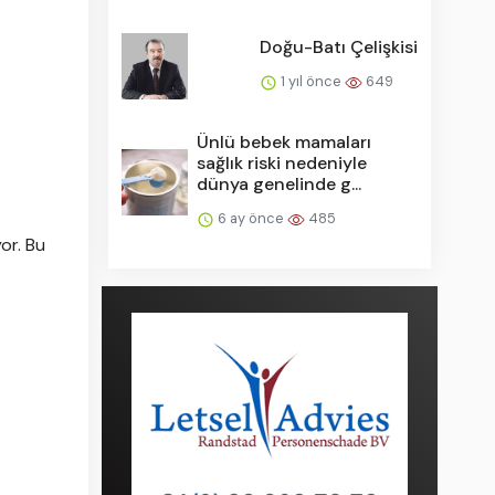
Doğu-Batı Çelişkisi
1 yıl önce
649
Ünlü bebek mamaları
sağlık riski nedeniyle
dünya genelinde g...
6 ay önce
485
or. Bu