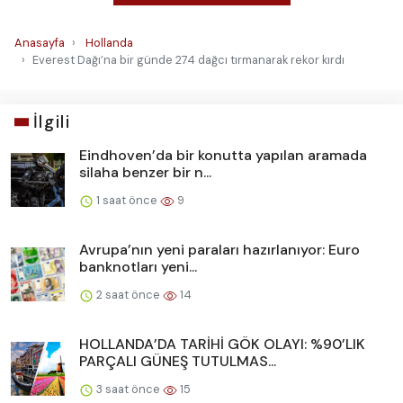
Anasayfa
Hollanda
Everest Dağı’na bir günde 274 dağcı tırmanarak rekor kırdı
İlgili
Eindhoven’da bir konutta yapılan aramada
silaha benzer bir n...
1 saat önce
9
Avrupa’nın yeni paraları hazırlanıyor: Euro
banknotları yeni...
2 saat önce
14
HOLLANDA’DA TARİHİ GÖK OLAYI: %90’LIK
PARÇALI GÜNEŞ TUTULMAS...
3 saat önce
15