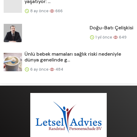
yaşatıyor: ...
8 ay önce
666
Doğu-Batı Çelişkisi
1 yıl önce
649
Ünlü bebek mamaları sağlık riski nedeniyle
dünya genelinde g...
6 ay önce
484