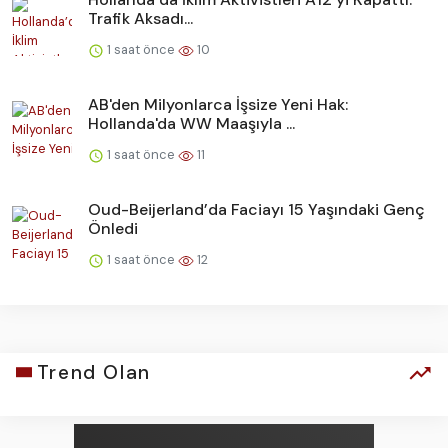
Trafik Aksadı...
1 saat önce
10
AB'den Milyonlarca İşsize Yeni Hak:
Hollanda'da WW Maaşıyla ...
1 saat önce
11
Oud-Beijerland’da Faciayı 15 Yaşındaki Genç
Önledi
1 saat önce
12
Trend Olan