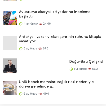
Avusturya akaryakıt fiyatlarına inceleme
başlattı
4 ay önce
2446
Antakyalı yazar, yıkılan şehrinin ruhunu kitapla
yaşatıyor: ...
8 ay önce
675
Doğu-Batı Çelişkisi
1 yıl önce
660
Ünlü bebek mamaları sağlık riski nedeniyle
dünya genelinde g...
6 ay önce
494