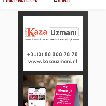
9.
trabzon hava durumu
10.
el chapo