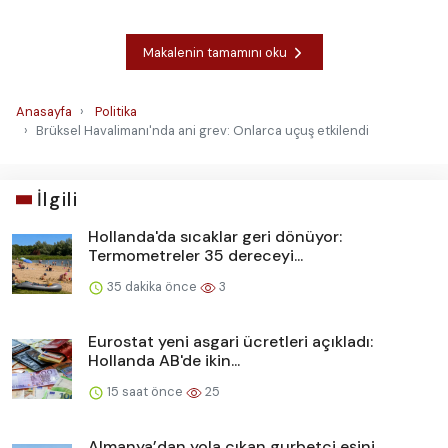
Makalenin tamamını oku
Anasayfa
Politika
Brüksel Havalimanı'nda ani grev: Onlarca uçuş etkilendi
İlgili
Hollanda'da sıcaklar geri dönüyor:
Termometreler 35 dereceyi...
35 dakika önce
3
Eurostat yeni asgari ücretleri açıkladı:
Hollanda AB'de ikin...
15 saat önce
25
Almanya’dan yola çıkan gurbetçi eşini