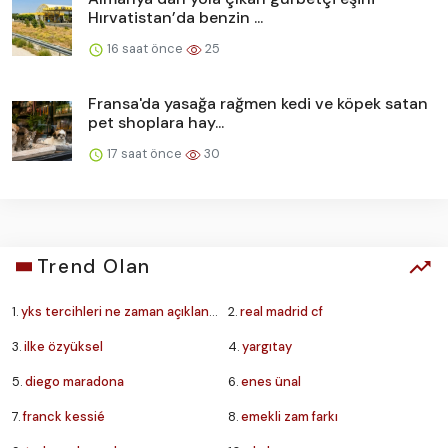
Hırvatistan’da benzin ...
16 saat önce
25
Fransa'da yasağa rağmen kedi ve köpek satan
pet shoplara hay...
17 saat önce
30
Trend Olan
1.
yks tercihleri ne zaman açıklanacak
2.
real madrid cf
3.
ilke özyüksel
4.
yargıtay
5.
diego maradona
6.
enes ünal
7.
franck kessié
8.
emekli zam farkı