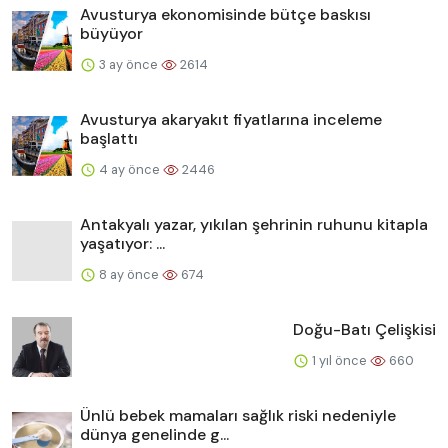
Avusturya ekonomisinde bütçe baskısı
büyüyor
3 ay önce
2614
Avusturya akaryakıt fiyatlarına inceleme
başlattı
4 ay önce
2446
Antakyalı yazar, yıkılan şehrinin ruhunu kitapla
yaşatıyor: ...
8 ay önce
674
Doğu-Batı Çelişkisi
1 yıl önce
660
Ünlü bebek mamaları sağlık riski nedeniyle
dünya genelinde g...