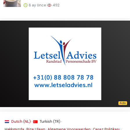
6 ay önce
492
Dutch (NL) ·
Turkish (TR) ·
Hakkımızda
·
Bize Ulaşın
·
Algemene Voorwaarden
·
Çerez Politikası
·