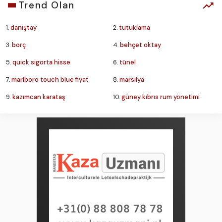
Trend Olan
1.
danıştay
2.
tutuklama
3.
borç
4.
behçet oktay
5.
quick sigorta hisse
6.
tünel
7.
marlboro touch blue fiyat
8.
marsilya
9.
kazımcan karataş
10.
güney kıbrıs rum yönetimi