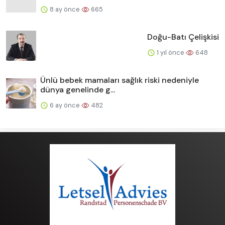
8 ay önce
665
Doğu-Batı Çelişkisi
1 yıl önce
648
Ünlü bebek mamaları sağlık riski nedeniyle
dünya genelinde g...
6 ay önce
482