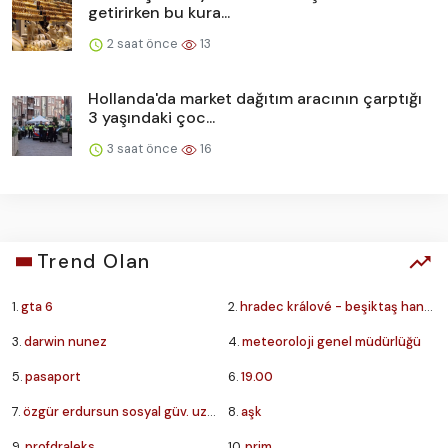
getirirken bu kura...
2 saat önce
13
Hollanda'da market dağıtım aracının çarptığı
3 yaşındaki çoc...
3 saat önce
16
Trend Olan
1.
gta 6
2.
hradec králové - beşiktaş hangi kanalda
3.
darwin nunez
4.
meteoroloji genel müdürlüğü
5.
pasaport
6.
19.00
7.
özgür erdursun sosyal güv. uzm.
8.
aşk
9.
profdraleks
10.
prim