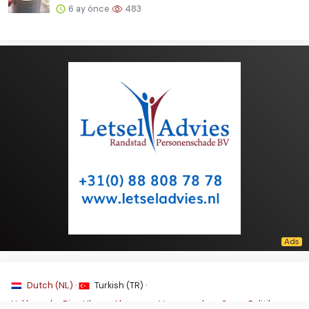
6 ay önce
483
Dutch (NL) ·
Turkish (TR) ·
Hakkımızda
·
Bize Ulaşın
·
Algemene Voorwaarden
·
Çerez Politikası
·