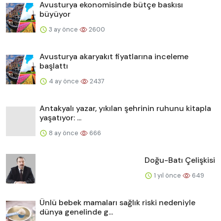
Avusturya ekonomisinde bütçe baskısı
büyüyor
3 ay önce
2600
Avusturya akaryakıt fiyatlarına inceleme
başlattı
4 ay önce
2437
Antakyalı yazar, yıkılan şehrinin ruhunu kitapla
yaşatıyor: ...
8 ay önce
666
Doğu-Batı Çelişkisi
1 yıl önce
649
Ünlü bebek mamaları sağlık riski nedeniyle
dünya genelinde g...