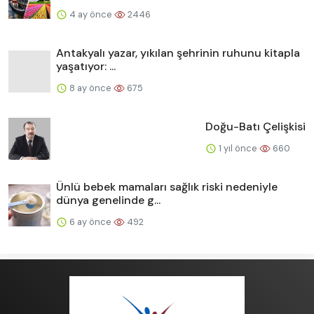
4 ay önce
2446
Antakyalı yazar, yıkılan şehrinin ruhunu kitapla
yaşatıyor: ...
8 ay önce
675
Doğu-Batı Çelişkisi
1 yıl önce
660
Ünlü bebek mamaları sağlık riski nedeniyle
dünya genelinde g...
6 ay önce
492