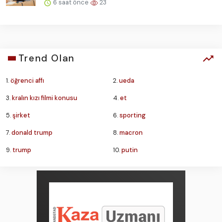
6 saat önce
23
Trend Olan
1.
öğrenci affı
2.
ueda
3.
kralın kızı filmi konusu
4.
et
5.
şirket
6.
sporting
7.
donald trump
8.
macron
9.
trump
10.
putin