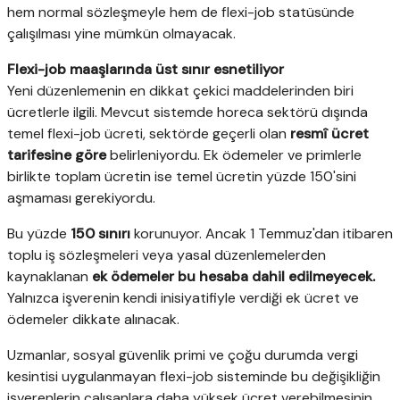
hem normal sözleşmeyle hem de flexi-job statüsünde
çalışılması yine mümkün olmayacak.
Flexi-job maaşlarında üst sınır esnetiliyor
Yeni düzenlemenin en dikkat çekici maddelerinden biri
ücretlerle ilgili. Mevcut sistemde horeca sektörü dışında
temel flexi-job ücreti, sektörde geçerli olan
resmî ücret
tarifesine göre
belirleniyordu. Ek ödemeler ve primlerle
birlikte toplam ücretin ise temel ücretin yüzde 150'sini
aşmaması gerekiyordu.
Bu yüzde
150 sınırı
korunuyor. Ancak 1 Temmuz'dan itibaren
toplu iş sözleşmeleri veya yasal düzenlemelerden
kaynaklanan
ek ödemeler bu hesaba dahil edilmeyecek.
Yalnızca işverenin kendi inisiyatifiyle verdiği ek ücret ve
ödemeler dikkate alınacak.
Uzmanlar, sosyal güvenlik primi ve çoğu durumda vergi
kesintisi uygulanmayan flexi-job sisteminde bu değişikliğin
işverenlerin çalışanlara daha yüksek ücret verebilmesinin