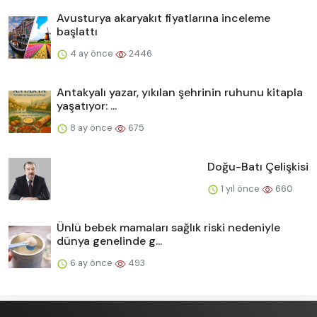
Avusturya akaryakıt fiyatlarına inceleme
başlattı
4 ay önce
2446
Antakyalı yazar, yıkılan şehrinin ruhunu kitapla
yaşatıyor: ...
8 ay önce
675
Doğu-Batı Çelişkisi
1 yıl önce
660
Ünlü bebek mamaları sağlık riski nedeniyle
dünya genelinde g...
6 ay önce
493