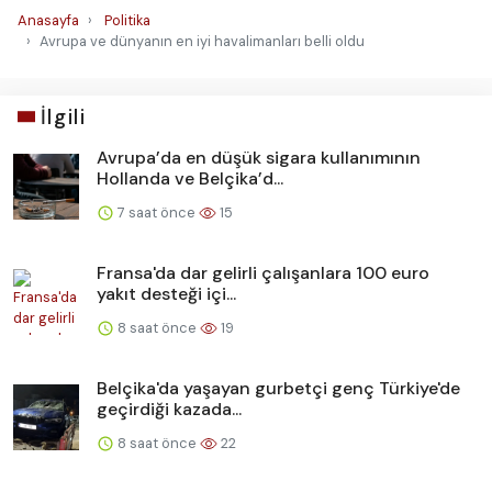
Anasayfa
Politika
Avrupa ve dünyanın en iyi havalimanları belli oldu
İlgili
Avrupa’da en düşük sigara kullanımının
Hollanda ve Belçika’d...
7 saat önce
15
Fransa'da dar gelirli çalışanlara 100 euro
yakıt desteği içi...
8 saat önce
19
Belçika'da yaşayan gurbetçi genç Türkiye'de
geçirdiği kazada...
8 saat önce
22