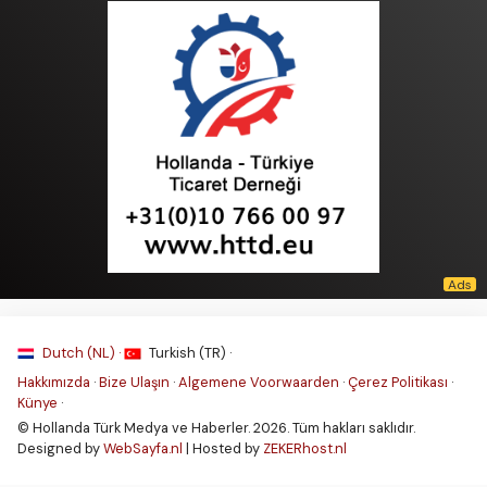
Dutch (NL) ·
Turkish (TR) ·
Hakkımızda
·
Bize Ulaşın
·
Algemene Voorwaarden
·
Çerez Politikası
·
Künye
·
© Hollanda Türk Medya ve Haberler. 2026. Tüm hakları saklıdır.
Designed by
WebSayfa.nl
| Hosted by
ZEKERhost.nl