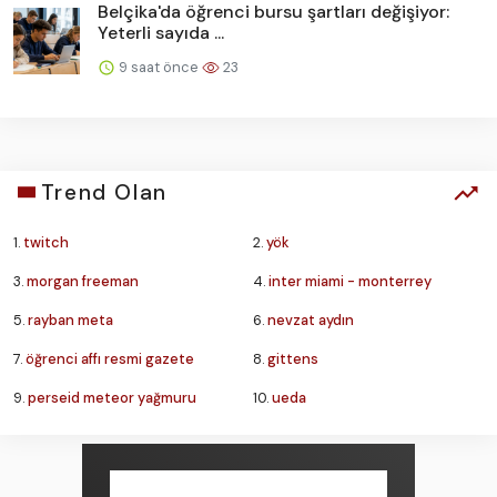
Belçika'da öğrenci bursu şartları değişiyor:
Yeterli sayıda ...
9 saat önce
23
Trend Olan
1.
twitch
2.
yök
3.
morgan freeman
4.
inter miami - monterrey
5.
rayban meta
6.
nevzat aydın
7.
öğrenci affı resmi gazete
8.
gittens
9.
perseid meteor yağmuru
10.
ueda