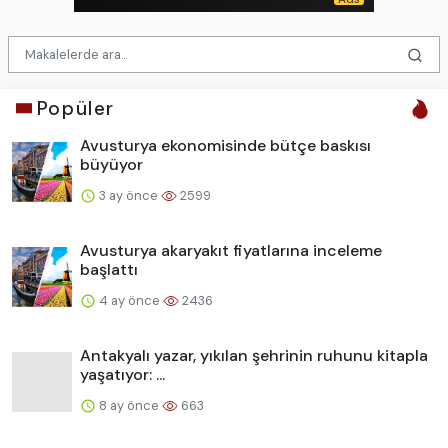
Popüler
Avusturya ekonomisinde bütçe baskısı
büyüyor
3 ay önce
2599
Avusturya akaryakıt fiyatlarına inceleme
başlattı
4 ay önce
2436
Antakyalı yazar, yıkılan şehrinin ruhunu kitapla
yaşatıyor: ...
8 ay önce
663