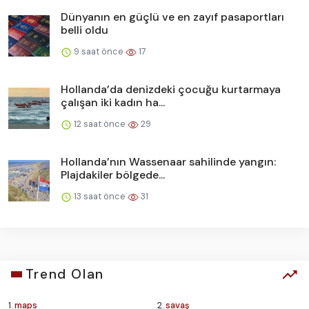
Dünyanın en güçlü ve en zayıf pasaportları
belli oldu
9 saat önce
17
Hollanda’da denizdeki çocuğu kurtarmaya
çalışan iki kadın ha...
12 saat önce
29
Hollanda’nın Wassenaar sahilinde yangın:
Plajdakiler bölgede...
13 saat önce
31
Trend Olan
1.
maps
2.
savaş