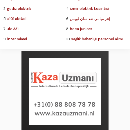
3.
gediz elektrik
4.
izmir elektrik kesintisi
5.
a101 aktüel
6.
إنتر ميامي ضد سان لويس
7.
ufc 331
8.
boca juniors
9.
inter miami
10.
sağlık bakanlığı personel alımı