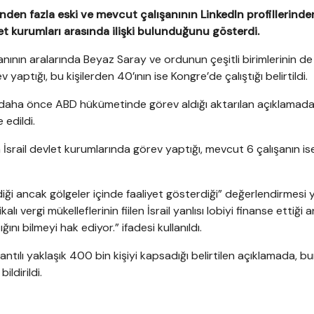
den fazla eski ve mevcut çalışanının LinkedIn profillerinde
vlet kurumları arasında ilişki bulunduğunu gösterdi.
anının aralarında Beyaz Saray ve ordunun çeşitli birimlerinin de
tığı, bu kişilerden 40’ının ise Kongre’de çalıştığı belirtildi.
e daha önce ABD hükümetinde görev aldığı aktarılan açıklamada
 edildi.
 İsrail devlet kurumlarında görev yaptığı, mevcut 6 çalışanın i
rdiği ancak gölgeler içinde faaliyet gösterdiği” değerlendirmesi 
 vergi mükelleflerinin fiilen İsrail yanlısı lobiyi finanse ettiği 
ını bilmeyi hak ediyor.” ifadesi kullanıldı.
lantılı yaklaşık 400 bin kişiyi kapsadığı belirtilen açıklamada, b
ldirildi.