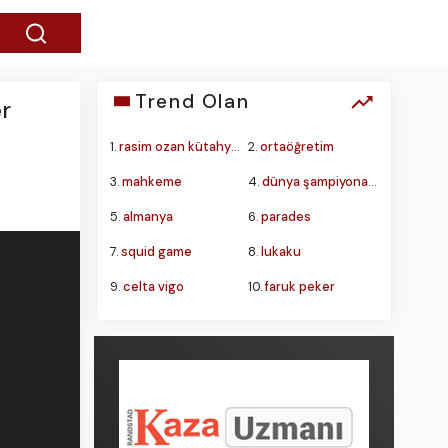
Trend Olan
er
1.
rasim ozan kütahyalı
2.
ortaöğretim
3.
mahkeme
4.
dünya şampiyonası
5.
almanya
6.
parades
7.
squid game
8.
lukaku
9.
celta vigo
10.
faruk peker