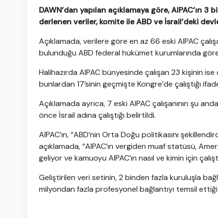
DAWN’dan yapılan açıklamaya göre, AIPAC’ın 3 bin
derlenen veriler, komite ile ABD ve İsrail’deki de
Açıklamada, verilere göre en az 66 eski AIPAC çalış
bulunduğu ABD federal hükümet kurumlarında görev yap
Halihazırda AIPAC bünyesinde çalışan 23 kişinin is
bunlardan 17’sinin geçmişte Kongre’de çalıştığı ifade
Açıklamada ayrıca, 7 eski AIPAC çalışanının şu anda
önce İsrail adına çalıştığı belirtildi.
AIPAC’ın, “ABD’nin Orta Doğu politikasını şekillendi
açıklamada, “AIPAC’ın vergiden muaf statüsü, Amerikalı
geliyor ve kamuoyu AIPAC’ın nasıl ve kimin için çalıştığ
Geliştirilen veri setinin, 2 binden fazla kuruluşla bağ
milyondan fazla profesyonel bağlantıyı temsil ettiği bi