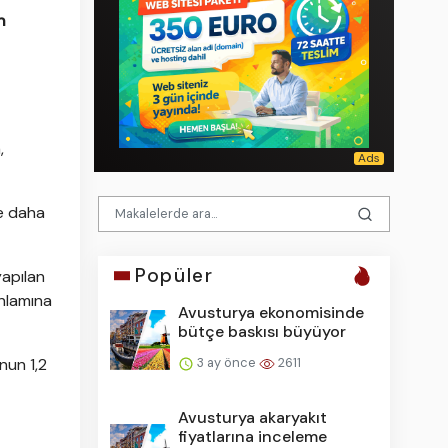
n
,
se daha
Popüler
yapılan
anlamına
Avusturya ekonomisinde
bütçe baskısı büyüyor
3 ay önce
2611
unun 1,2
Avusturya akaryakıt
fiyatlarına inceleme