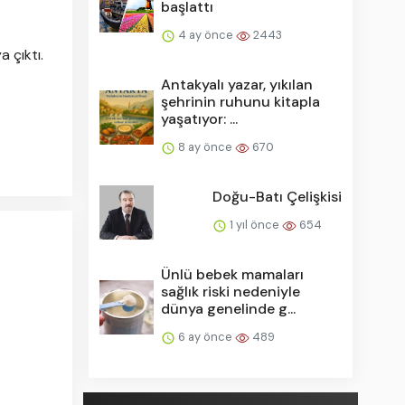
başlattı
4 ay önce
2443
a çıktı.
Antakyalı yazar, yıkılan
şehrinin ruhunu kitapla
yaşatıyor: ...
8 ay önce
670
Doğu-Batı Çelişkisi
1 yıl önce
654
Ünlü bebek mamaları
sağlık riski nedeniyle
dünya genelinde g...
6 ay önce
489