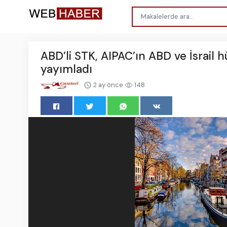
ABD’li STK, AIPAC’ın ABD ve İsrail h
yayımladı
2 ay önce
148