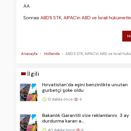
AA
Sonrası
ABD’li STK, AIPAC’ın ABD ve İsrail hükümetle
Ma
Anasayfa
Hollanda
ABD’li STK, AIPAC’ın ABD ve İsrail hük
İlgili
Hırvatistan’da eşini benzinlikte unutan
gurbetçi şoke oldu
13 dakika önce
4
Bakanlık Garantili vize reklamlarını 3 ay
durdurma kararı a...
40 dakika önce
6