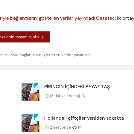
riyle bağlantılarını gösteren veriler yayımladı
Gazeteci
ilk ortay
kalenin tamamını oku
ümetleriyle bağlantılarını gösteren veriler yayımladı
PÌRÌNCÌN ÌÇÌNDEKÌ BEYAZ TAŞ
18 dakika önce
6
Hollandalı çiftçiler yeniden sokakta
2 saat önce
14