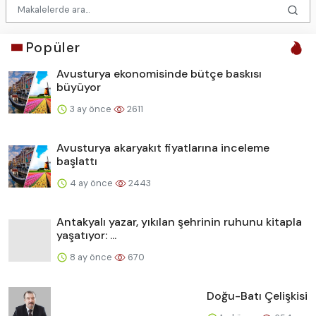
Popüler
Avusturya ekonomisinde bütçe baskısı
büyüyor
3 ay önce
2611
Avusturya akaryakıt fiyatlarına inceleme
başlattı
4 ay önce
2443
Antakyalı yazar, yıkılan şehrinin ruhunu kitapla
yaşatıyor: ...
8 ay önce
670
Doğu-Batı Çelişkisi