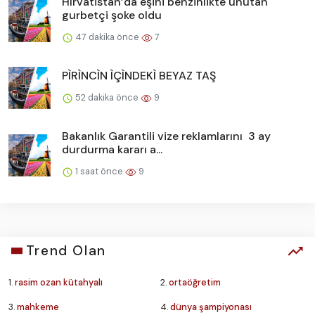
Hırvatistan’da eşini benzinlikte unutan
gurbetçi şoke oldu
47 dakika önce
7
PÌRÌNCÌN ÌÇÌNDEKÌ BEYAZ TAŞ
52 dakika önce
9
Bakanlık Garantili vize reklamlarını 3 ay
durdurma kararı a...
1 saat önce
9
Trend Olan
1.
rasim ozan kütahyalı
2.
ortaöğretim
3.
mahkeme
4.
dünya şampiyonası