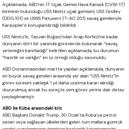
Açıklamada, ABD’nin 17. Uçak Gemisi Hava Kanadı (CVW-17)
biriminin bulunduğu USS Nimitz uçak gemisini, USS Gridley
(DDG 101) ve USNS Patuxent (T-AO 201) savaş gemileriyle
Karayipler’e konuşlandırdığı bildirildi.
USS Nimitz’in, Tayvan Boğazı’ndan Arap Körfezi’ne kadar
dünyanın dört bir yanında görevlerde bulunarak “savaş
yeteneğini kanıtladığı” belirtilen açıklamada, bu durumun
“hazırlık ve varlığın” en iyi örneği olduğu savunuldu.
ABD Donanmasından martta yapılan açıklamada, dünyanın
en büyük savaş gemileri arasında yer alan “USS Nimitz”in
görev süresini yaklaşık 1 yıl daha uzatma kararı alındığı
duyurulmuş ancak bu süreçte yeni görev yerine dair detay
paylaşılmamıştı.
ABD ile Küba arasındaki kriz
ABD Başkanı Donald Trump, 30 Ocak’ta Küba’ya petrol
satan veya sağlayan ülkelerden gelen tüm mallara gümrük
vergisi uygulanmasını öngören başkanlık kararnamesini