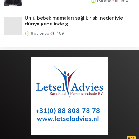
1 yıl önce
654
Ünlü bebek mamaları sağlık riski nedeniyle
dünya genelinde g...
6 ay önce
489