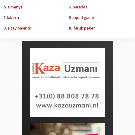
5.
almanya
6.
parades
7.
lukaku
8.
squid game
9.
altay bayındır
10.
faruk peker